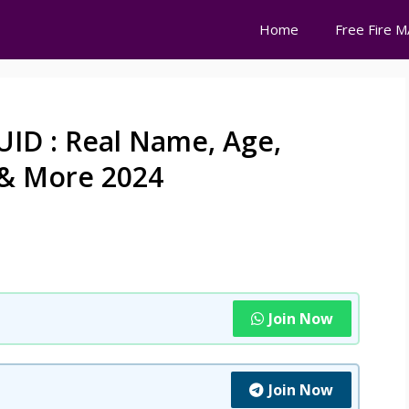
Home
Free Fire 
UID : Real Name, Age,
& More 2024
Join Now
Join Now