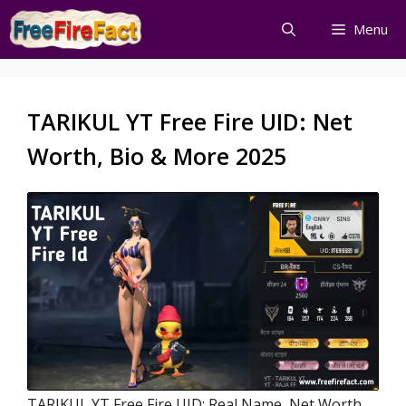
Skip
Menu
to
content
TARIKUL YT Free Fire UID: Net
Worth, Bio & More 2025
TARIKUL YT Free Fire UID: Real Name, Net Worth,